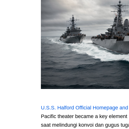
U.S.S. Halford Official Homepage and
Pacific theater became a key element i
saat melindungi konvoi dan gugus tug