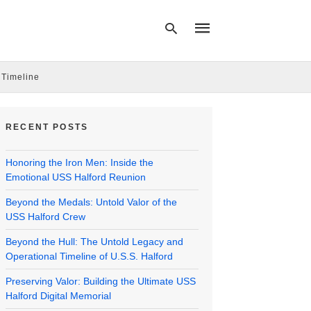
 Timeline
Type
your
RECENT POSTS
search
query
and
Honoring the Iron Men: Inside the
hit
enter:
Emotional USS Halford Reunion
Beyond the Medals: Untold Valor of the
USS Halford Crew
Beyond the Hull: The Untold Legacy and
Operational Timeline of U.S.S. Halford
Preserving Valor: Building the Ultimate USS
Halford Digital Memorial